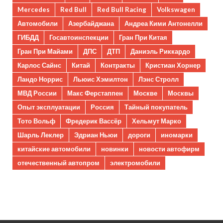
Mercedes
Red Bull
Red Bull Racing
Volkswagen
Автомобили
Азербайджана
Андреа Кими Антонелли
ГИБДД
Госавтоинспекции
Гран При Китая
Гран При Майами
ДПС
ДТП
Даниэль Риккардо
Карлос Сайнс
Китай
Контракты
Кристиан Хорнер
Ландо Норрис
Льюис Хэмилтон
Лэнс Стролл
МВД России
Макс Ферстаппен
Москве
Москвы
Опыт эксплуатации
Россия
Тайный покупатель
Тото Вольф
Фредерик Вассёр
Хельмут Марко
Шарль Леклер
Эдриан Ньюи
дороги
иномарки
китайские автомобили
новинки
новости автофирм
отечественный автопром
электромобили