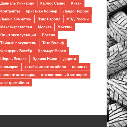
Даниэль Риккардо
Карлос Сайнс
Китай
Контракты
Кристиан Хорнер
Ландо Норрис
Льюис Хэмилтон
Лэнс Стролл
МВД России
Макс Ферстаппен
Москве
Москвы
Опыт эксплуатации
Россия
Тайный покупатель
Тото Вольф
Фредерик Вассёр
Хельмут Марко
Шарль Леклер
Эдриан Ньюи
дороги
иномарки
китайские автомобили
новинки
новости автофирм
отечественный автопром
электромобили