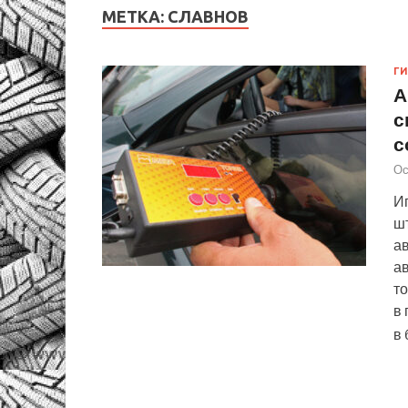
МЕТКА:
СЛАВНОВ
Г
А
с
с
Ос
И
ш
ав
а
то
в 
в 