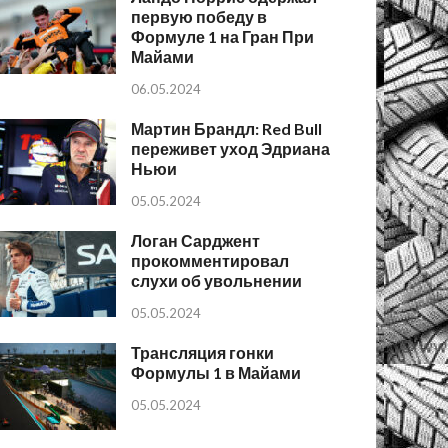
первую победу в
Формуле 1 на Гран При
Майами
06.05.2024
Мартин Брандл: Red Bull
переживет уход Эдриана
Ньюи
05.05.2024
Логан Сарджент
прокомментировал
слухи об увольнении
05.05.2024
Трансляция гонки
Формулы 1 в Майами
05.05.2024