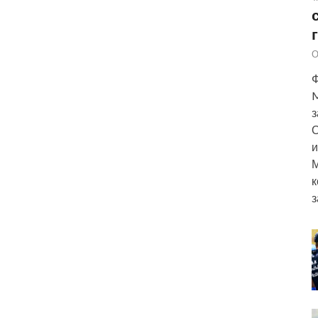
О
Ф
M
з
О
и
М
к
з