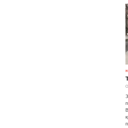
Н
О
З
п
В
к
п