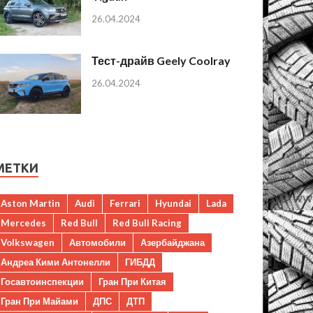
26.04.2024
Тест-драйв Geely Coolray
26.04.2024
МЕТКИ
Aston Martin
Audi
Ferrari
Hyundai
Lada
Mercedes
Red Bull
Red Bull Racing
Volkswagen
Автомобили
Азербайджана
Андреа Кими Антонелли
ГИБДД
Госавтоинспекции
Гран При Китая
Гран При Майами
ДПС
ДТП