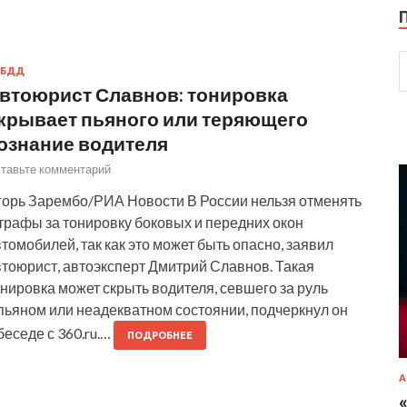
ИБДД
втоюрист Славнов: тонировка
крывает пьяного или теряющего
ознание водителя
тавьте комментарий
горь Зарембо/РИА Новости В России нельзя отменять
трафы за тонировку боковых и передних окон
томобилей, так как это может быть опасно, заявил
втоюрист, автоэксперт Дмитрий Славнов. Такая
нировка может скрыть водителя, севшего за руль
пьяном или неадекватном состоянии, подчеркнул он
беседе с 360.ru.…
ПОДРОБНЕЕ
А