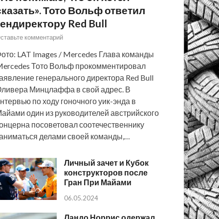
сказать». Тото Вольф ответил
гендиректору Red Bull
ставьте комментарий
ото: LAT Images / Mercedes Глава команды
ercedes Тото Вольф прокомментировал
аявление генерального директора Red Bull
ливера Минцлаффа в свой адрес. В
нтервью по ходу гоночного уик-энда в
айами один из руководителей австрийского
онцерна посоветовал соотечественнику
аниматься делами своей команды,…
Личный зачет и Кубок
конструкторов после
Гран При Майами
06.05.2024
Ландо Норрис одержал