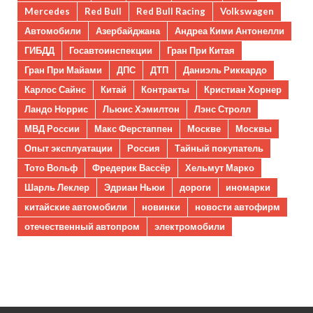
Mercedes
Red Bull
Red Bull Racing
Volkswagen
Автомобили
Азербайджана
Андреа Кими Антонелли
ГИБДД
Госавтоинспекции
Гран При Китая
Гран При Майами
ДПС
ДТП
Даниэль Риккардо
Карлос Сайнс
Китай
Контракты
Кристиан Хорнер
Ландо Норрис
Льюис Хэмилтон
Лэнс Стролл
МВД России
Макс Ферстаппен
Москве
Москвы
Опыт эксплуатации
Россия
Тайный покупатель
Тото Вольф
Фредерик Вассёр
Хельмут Марко
Шарль Леклер
Эдриан Ньюи
дороги
иномарки
китайские автомобили
новинки
новости автофирм
отечественный автопром
электромобили