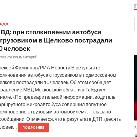
ИБДД
ВД: при столкновении автобуса
 грузовиком в Щелково пострадали
0 человек
тавьте комментарий
лексей Филиппов/РИА Новости В результате
толкновения автобуса с грузовиком в подмосковном
елково пострадали 10 человек. Об этом сообщает
правление МВД Московской области в Telegram-
анале. «По предварительной информации, водитель
аршрутного микроавтобуса совершил попутное
толкновение с грузовым автомобилем», — сказано
сообщении. Отмечается, что в результате ДТП «десять
еловек…
А
ПОДРОБНЕЕ