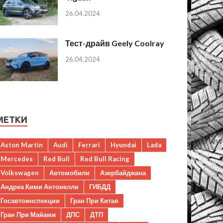
26.04.2024
Тест-драйв Geely Coolray
26.04.2024
МЕТКИ
Aston Martin
Audi
Ferrari
Hyundai
Lada
Mercedes
Red Bull
Red Bull Racing
Volkswagen
Автомобили
Азербайджана
Андреа Кими Антонелли
ГИБДД
Госавтоинспекции
Гран При Китая
Гран При Майами
ДПС
ДТП