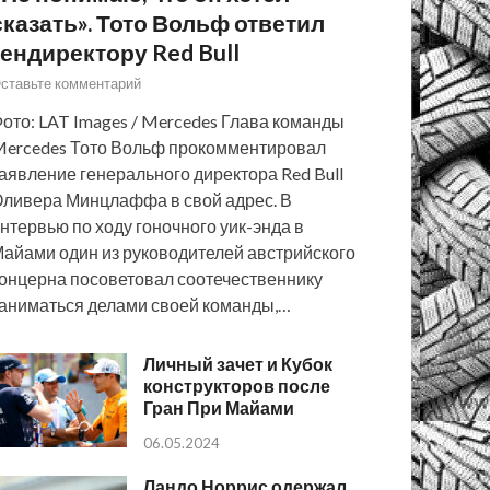
сказать». Тото Вольф ответил
гендиректору Red Bull
ставьте комментарий
ото: LAT Images / Mercedes Глава команды
ercedes Тото Вольф прокомментировал
аявление генерального директора Red Bull
ливера Минцлаффа в свой адрес. В
нтервью по ходу гоночного уик-энда в
айами один из руководителей австрийского
онцерна посоветовал соотечественнику
аниматься делами своей команды,…
Личный зачет и Кубок
конструкторов после
Гран При Майами
06.05.2024
Ландо Норрис одержал