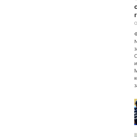
О
Ф
M
з
О
и
М
к
з