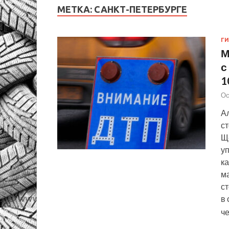
МЕТКА:
САНКТ-ПЕТЕРБУРГЕ
Г
М
с
1
Ос
А
с
Щ
у
к
м
с
в 
ч