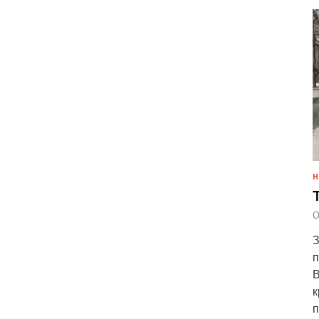
Н
О
З
п
В
к
п