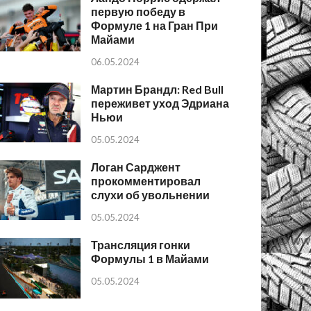
первую победу в
Формуле 1 на Гран При
Майами
06.05.2024
Мартин Брандл: Red Bull
переживет уход Эдриана
Ньюи
05.05.2024
Логан Сарджент
прокомментировал
слухи об увольнении
05.05.2024
Трансляция гонки
Формулы 1 в Майами
05.05.2024