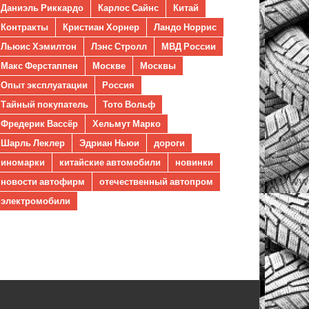
Даниэль Риккардо
Карлос Сайнс
Китай
Контракты
Кристиан Хорнер
Ландо Норрис
Льюис Хэмилтон
Лэнс Стролл
МВД России
Макс Ферстаппен
Москве
Москвы
Опыт эксплуатации
Россия
Тайный покупатель
Тото Вольф
Фредерик Вассёр
Хельмут Марко
Шарль Леклер
Эдриан Ньюи
дороги
иномарки
китайские автомобили
новинки
новости автофирм
отечественный автопром
электромобили