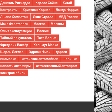
Даниэль Риккардо
Карлос Сайнс
Китай
Контракты
Кристиан Хорнер
Ландо Норрис
Льюис Хэмилтон
Лэнс Стролл
МВД России
Макс Ферстаппен
Москве
Москвы
Опыт эксплуатации
Россия
Тайный покупатель
Тото Вольф
Фредерик Вассёр
Хельмут Марко
Шарль Леклер
Эдриан Ньюи
дороги
иномарки
китайские автомобили
новинки
новости автофирм
отечественный автопром
электромобили