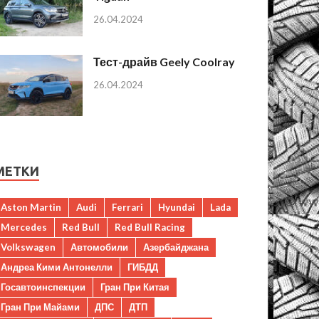
26.04.2024
Тест-драйв Geely Coolray
26.04.2024
МЕТКИ
Aston Martin
Audi
Ferrari
Hyundai
Lada
Mercedes
Red Bull
Red Bull Racing
Volkswagen
Автомобили
Азербайджана
Андреа Кими Антонелли
ГИБДД
Госавтоинспекции
Гран При Китая
Гран При Майами
ДПС
ДТП