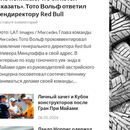
сказать». Тото Вольф ответил
гендиректору Red Bull
ставьте комментарий
ото: LAT Images / Mercedes Глава команды
ercedes Тото Вольф прокомментировал
аявление генерального директора Red Bull
ливера Минцлаффа в свой адрес. В
нтервью по ходу гоночного уик-энда в
айами один из руководителей австрийского
онцерна посоветовал соотечественнику
аниматься делами своей команды,…
Личный зачет и Кубок
конструкторов после
Гран При Майами
06.05.2024
Ландо Норрис одержал