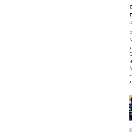
О
Ф
M
з
О
и
М
к
з