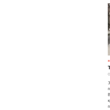
Н
О
З
п
В
к
п