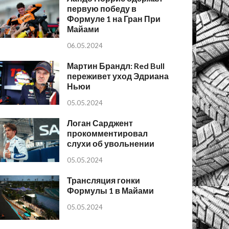
первую победу в
Формуле 1 на Гран При
Майами
06.05.2024
Мартин Брандл: Red Bull
переживет уход Эдриана
Ньюи
05.05.2024
Логан Сарджент
прокомментировал
слухи об увольнении
05.05.2024
Трансляция гонки
Формулы 1 в Майами
05.05.2024