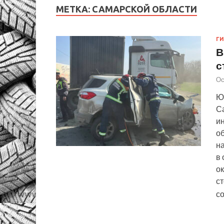
МЕТКА:
САМАРСКОЙ ОБЛАСТИ
Г
В
с
Ос
Ю
С
и
о
н
в
о
с
с