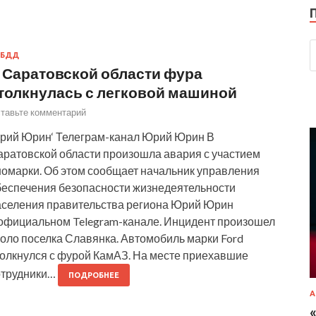
ИБДД
 Саратовской области фура
толкнулась с легковой машиной
тавьте комментарий
рий Юрин‘ Телеграм-канал Юрий Юрин В
аратовской области произошла авария с участием
номарки. Об этом сообщает начальник управления
беспечения безопасности жизнедеятельности
аселения правительства региона Юрий Юрин
 официальном Telegram-канале. Инцидент произошел
коло поселка Славянка. Автомобиль марки Ford
толкнулся с фурой КамАЗ. На месте приехавшие
отрудники…
ПОДРОБНЕЕ
А