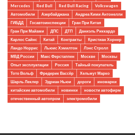
Mercedes
Red Bull
Red Bull Racing
Volkswagen
Автомобили
Азербайджана
Андреа Кими Антонелли
ГИБДД
Госавтоинспекции
Гран При Китая
Гран При Майами
ДПС
ДТП
Даниэль Риккардо
Карлос Сайнс
Китай
Контракты
Кристиан Хорнер
Ландо Норрис
Льюис Хэмилтон
Лэнс Стролл
МВД России
Макс Ферстаппен
Москве
Москвы
Опыт эксплуатации
Россия
Тайный покупатель
Тото Вольф
Фредерик Вассёр
Хельмут Марко
Шарль Леклер
Эдриан Ньюи
дороги
иномарки
китайские автомобили
новинки
новости автофирм
отечественный автопром
электромобили