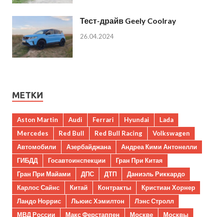
Тест-драйв Geely Coolray
26.04.2024
МЕТКИ
Aston Martin
Audi
Ferrari
Hyundai
Lada
Mercedes
Red Bull
Red Bull Racing
Volkswagen
Автомобили
Азербайджана
Андреа Кими Антонелли
ГИБДД
Госавтоинспекции
Гран При Китая
Гран При Майами
ДПС
ДТП
Даниэль Риккардо
Карлос Сайнс
Китай
Контракты
Кристиан Хорнер
Ландо Норрис
Льюис Хэмилтон
Лэнс Стролл
МВД России
Макс Ферстаппен
Москве
Москвы