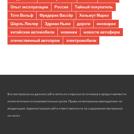
Опыт эксплуатации
Россия
Тайный покупатель
Тото Вольф
Фредерик Вассёр
Хельмут Марко
Шарль Леклер
Эдриан Ньюи
дороги
иномарки
китайские автомобили
новинки
новости автофирм
отечественный автопром
электромобили
Все материалы на данном сайте взяты из открытых источников и предоставляются
исключительно в ознакомительных целях. Права на материалы принадлежат их
владельцам. Администрация сайта ответственности за содержание материала
не несет.