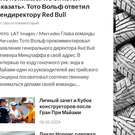
сказать». Тото Вольф ответил
гендиректору Red Bull
ставьте комментарий
ото: LAT Images / Mercedes Глава команды
ercedes Тото Вольф прокомментировал
аявление генерального директора Red Bull
ливера Минцлаффа в свой адрес. В
нтервью по ходу гоночного уик-энда в
айами один из руководителей австрийского
онцерна посоветовал соотечественнику
аниматься делами своей команды,…
Личный зачет и Кубок
конструкторов после
Гран При Майами
06.05.2024
Ландо Норрис одержал