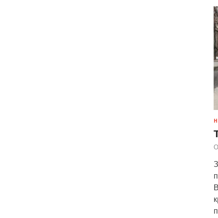
Н
О
З
п
В
к
п