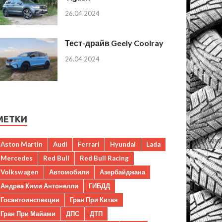
26.04.2024
Тест-драйв Geely Coolray
26.04.2024
МЕТКИ
Aston Martin
Audi
Ferrari
Hyundai
Lada
Mercedes
Red Bull
Red Bull Racing
Volkswagen
Автомобили
Азербайджана
Андреа Кими Антонелли
ГИБДД
Госавтоинспекции
Гран При Китая
Гран При Майами
ДПС
ДТП