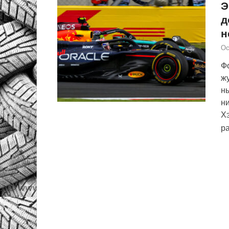
Э
д
н
Ос
Фо
жу
н
н
Х
р