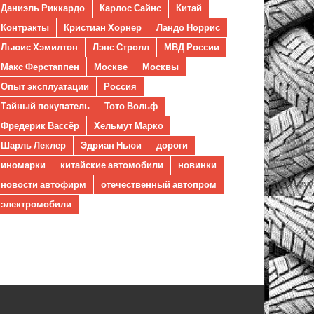
Даниэль Риккардо
Карлос Сайнс
Китай
Контракты
Кристиан Хорнер
Ландо Норрис
Льюис Хэмилтон
Лэнс Стролл
МВД России
Макс Ферстаппен
Москве
Москвы
Опыт эксплуатации
Россия
Тайный покупатель
Тото Вольф
Фредерик Вассёр
Хельмут Марко
Шарль Леклер
Эдриан Ньюи
дороги
иномарки
китайские автомобили
новинки
новости автофирм
отечественный автопром
электромобили