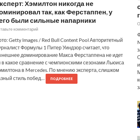
ксперт: Хэмилтон никогда не
оминировал так, как Ферстаппен, у
его были сильные напарники
О
тавьте комментарий
Ф
то: Getty Images / Red Bull Content Pool Авторитетный
M
рналист Формулы 1 Питер Уиндзор считает, что
з
ынешнее доминирование Макса Ферстаппена не идет
О
и в какое сравнение с чемпионскими сезонами Льюиса
и
эмилтона в Mercedes. По мнению эксперта, слишком
М
азный стиль побед…
к
ПОДРОБНЕЕ
з