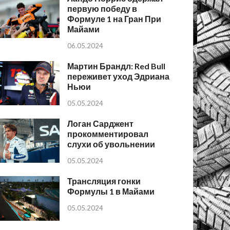
первую победу в
Формуле 1 на Гран При
Майами
06.05.2024
Мартин Брандл: Red Bull
переживет уход Эдриана
Ньюи
05.05.2024
Логан Сарджент
прокомментировал
слухи об увольнении
05.05.2024
Трансляция гонки
Формулы 1 в Майами
05.05.2024