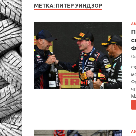
МЕТКА:
ПИТЕР УИНДЗОР
АВ
П
с
Ф
Ос
Фо
ме
Ф
чт
М
АВ