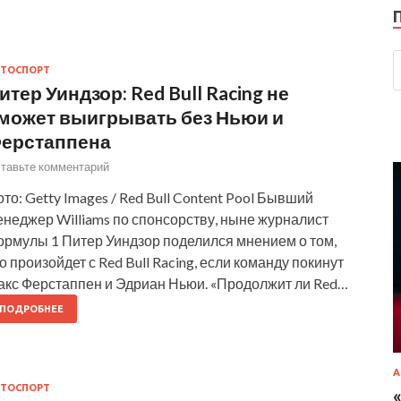
ТОСПОРТ
итер Уиндзор: Red Bull Racing не
может выигрывать без Ньюи и
ерстаппена
тавьте комментарий
то: Getty Images / Red Bull Content Pool Бывший
неджер Williams по спонсорству, ныне журналист
ормулы 1 Питер Уиндзор поделился мнением о том,
о произойдет с Red Bull Racing, если команду покинут
акс Ферстаппен и Эдриан Ньюи. «Продолжит ли Red…
ПОДРОБНЕЕ
А
ТОСПОРТ