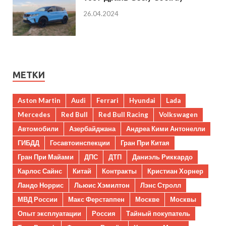
26.04.2024
МЕТКИ
Aston Martin
Audi
Ferrari
Hyundai
Lada
Mercedes
Red Bull
Red Bull Racing
Volkswagen
Автомобили
Азербайджана
Андреа Кими Антонелли
ГИБДД
Госавтоинспекции
Гран При Китая
Гран При Майами
ДПС
ДТП
Даниэль Риккардо
Карлос Сайнс
Китай
Контракты
Кристиан Хорнер
Ландо Норрис
Льюис Хэмилтон
Лэнс Стролл
МВД России
Макс Ферстаппен
Москве
Москвы
Опыт эксплуатации
Россия
Тайный покупатель