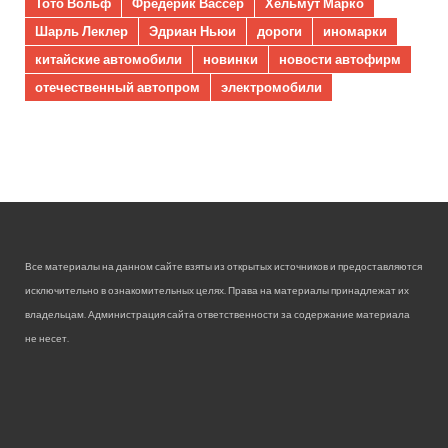
Тото Вольф
Фредерик Вассёр
Хельмут Марко
Шарль Леклер
Эдриан Ньюи
дороги
иномарки
китайские автомобили
новинки
новости автофирм
отечественный автопром
электромобили
Все материалы на данном сайте взяты из открытых источников и предоставляются
исключительно в ознакомительных целях. Права на материалы принадлежат их
владельцам. Администрация сайта ответственности за содержание материала
не несет.