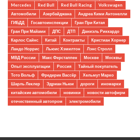
Mercedes
Red Bull
Red Bull Racing
Volkswagen
Автомобили
Азербайджана
Андреа Кими Антонелли
ГИБДД
Госавтоинспекции
Гран При Китая
Гран При Майами
ДПС
ДТП
Даниэль Риккардо
Карлос Сайнс
Китай
Контракты
Кристиан Хорнер
Ландо Норрис
Льюис Хэмилтон
Лэнс Стролл
МВД России
Макс Ферстаппен
Москве
Москвы
Опыт эксплуатации
Россия
Тайный покупатель
Тото Вольф
Фредерик Вассёр
Хельмут Марко
Шарль Леклер
Эдриан Ньюи
дороги
иномарки
китайские автомобили
новинки
новости автофирм
отечественный автопром
электромобили