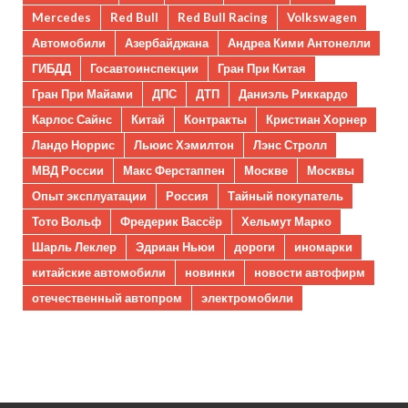
Mercedes
Red Bull
Red Bull Racing
Volkswagen
Автомобили
Азербайджана
Андреа Кими Антонелли
ГИБДД
Госавтоинспекции
Гран При Китая
Гран При Майами
ДПС
ДТП
Даниэль Риккардо
Карлос Сайнс
Китай
Контракты
Кристиан Хорнер
Ландо Норрис
Льюис Хэмилтон
Лэнс Стролл
МВД России
Макс Ферстаппен
Москве
Москвы
Опыт эксплуатации
Россия
Тайный покупатель
Тото Вольф
Фредерик Вассёр
Хельмут Марко
Шарль Леклер
Эдриан Ньюи
дороги
иномарки
китайские автомобили
новинки
новости автофирм
отечественный автопром
электромобили