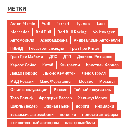
МЕТКИ
Aston Martin
Audi
Ferrari
Hyundai
Lada
Mercedes
Red Bull
Red Bull Racing
Volkswagen
Автомобили
Азербайджана
Андреа Кими Антонелли
ГИБДД
Госавтоинспекции
Гран При Китая
Гран При Майами
ДПС
ДТП
Даниэль Риккардо
Карлос Сайнс
Китай
Контракты
Кристиан Хорнер
Ландо Норрис
Льюис Хэмилтон
Лэнс Стролл
МВД России
Макс Ферстаппен
Москве
Москвы
Опыт эксплуатации
Россия
Тайный покупатель
Тото Вольф
Фредерик Вассёр
Хельмут Марко
Шарль Леклер
Эдриан Ньюи
дороги
иномарки
китайские автомобили
новинки
новости автофирм
отечественный автопром
электромобили