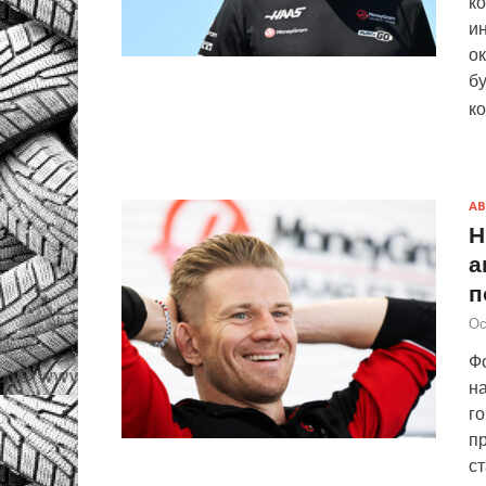
ко
ин
о
б
к
АВ
Н
а
п
Ос
Фо
на
го
п
ст