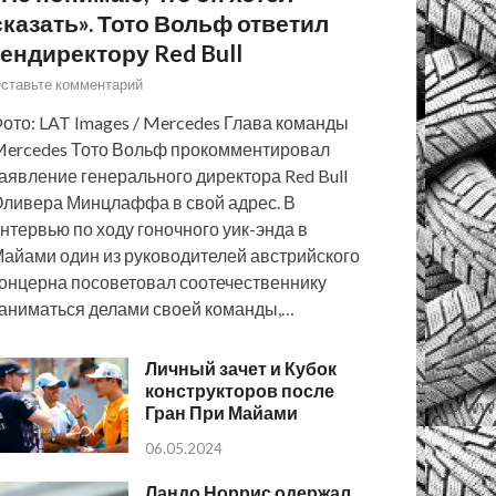
сказать». Тото Вольф ответил
гендиректору Red Bull
ставьте комментарий
ото: LAT Images / Mercedes Глава команды
ercedes Тото Вольф прокомментировал
аявление генерального директора Red Bull
ливера Минцлаффа в свой адрес. В
нтервью по ходу гоночного уик-энда в
айами один из руководителей австрийского
онцерна посоветовал соотечественнику
аниматься делами своей команды,…
Личный зачет и Кубок
конструкторов после
Гран При Майами
06.05.2024
Ландо Норрис одержал