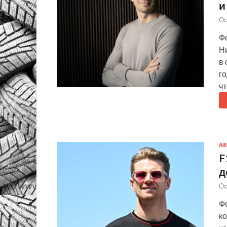
и
Ос
Фо
Н
в 
го
чт
АВ
F
д
Ос
Ф
к