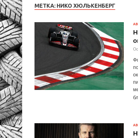
МЕТКА:
НИКО ХЮЛЬКЕНБЕРГ
АВ
Н
о
Ос
Ф
по
ок
пи
ме
б
АВ
Н