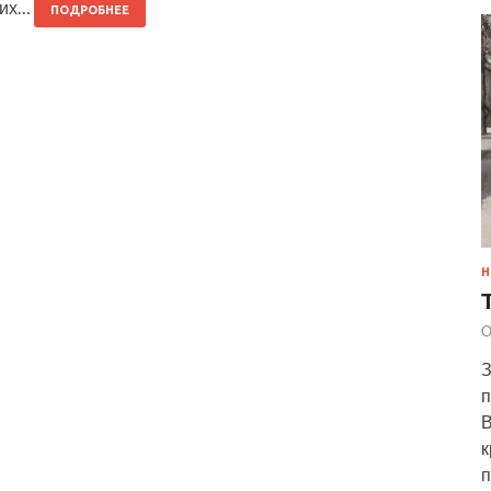
тих…
ПОДРОБНЕЕ
Н
О
З
п
В
к
п