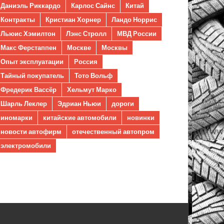
Даниэль Риккардо
Карлос Сайнс
Китай
Контракты
Кристиан Хорнер
Ландо Норрис
Льюис Хэмилтон
Лэнс Стролл
МВД России
Макс Ферстаппен
Москве
Москвы
Опыт эксплуатации
Россия
Тайный покупатель
Тото Вольф
Фредерик Вассёр
Хельмут Марко
Шарль Леклер
Эдриан Ньюи
дороги
иномарки
китайские автомобили
новинки
новости автофирм
отечественный автопром
электромобили