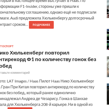
торый в настоящее время выступает в Haas. По
формации F1-Insider, стороны уже пришли к
кончательному соглашению, однако ещё не подписали
умаги. Audi предложила Хюлькенбергу долгосрочный
онтракт сроком…
ПОДРОБНЕЕ
ТОСПОРТ
ико Хюлькенберг повторил
нтирекорд Ф1 по количеству гонок без
обед
тавьте комментарий
то: LAT Images / Haas Пилот Haas Нико Хюлькенберг
 Гран При Китая повторил антирекорд по количеству
нок без побед., который ранее единолично
ринадлежал Андреа де Чезарису. Гонка в Шанхае
ала для Хюлькенберга 208-й карьере. Ни в одной из