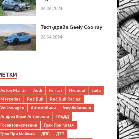
26.04.2024
Тест-драйв Geely Coolray
26.04.2024
МЕТКИ
Aston Martin
Audi
Ferrari
Hyundai
Lada
Mercedes
Red Bull
Red Bull Racing
Volkswagen
Автомобили
Азербайджана
Андреа Кими Антонелли
ГИБДД
Госавтоинспекции
Гран При Китая
Гран При Майами
ДПС
ДТП