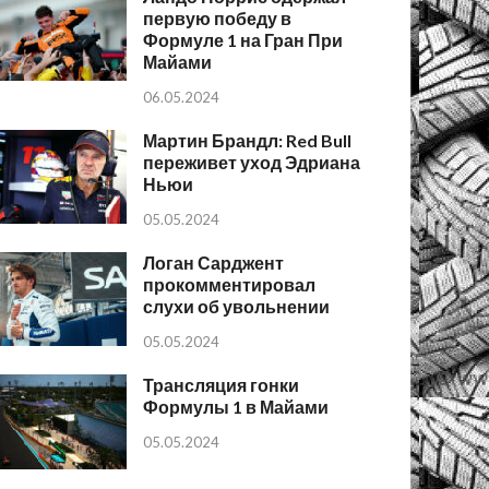
первую победу в
Формуле 1 на Гран При
Майами
06.05.2024
Мартин Брандл: Red Bull
переживет уход Эдриана
Ньюи
05.05.2024
Логан Сарджент
прокомментировал
слухи об увольнении
05.05.2024
Трансляция гонки
Формулы 1 в Майами
05.05.2024