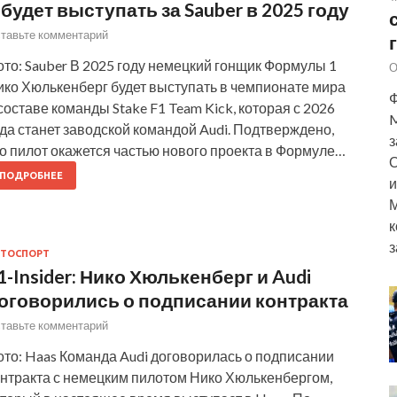
 будет выступать за Sauber в 2025 году
тавьте комментарий
то: Sauber В 2025 году немецкий гонщик Формулы 1
О
ико Хюлькенберг будет выступать в чемпионате мира
Ф
составе команды Stake F1 Team Kick, которая с 2026
M
да станет заводской командой Audi. Подтверждено,
з
о пилот окажется частью нового проекта в Формуле…
О
ПОДРОБНЕЕ
и
М
к
з
ТОСПОРТ
1-Insider: Нико Хюлькенберг и Audi
оговорились о подписании контракта
тавьте комментарий
ото: Haas Команда Audi договорилась о подписании
онтракта с немецким пилотом Нико Хюлькенбергом,