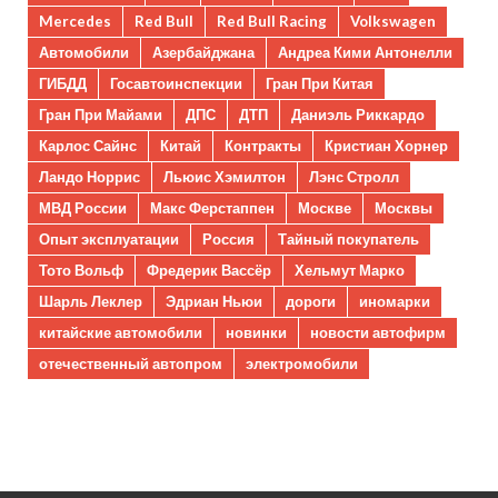
Mercedes
Red Bull
Red Bull Racing
Volkswagen
Автомобили
Азербайджана
Андреа Кими Антонелли
ГИБДД
Госавтоинспекции
Гран При Китая
Гран При Майами
ДПС
ДТП
Даниэль Риккардо
Карлос Сайнс
Китай
Контракты
Кристиан Хорнер
Ландо Норрис
Льюис Хэмилтон
Лэнс Стролл
МВД России
Макс Ферстаппен
Москве
Москвы
Опыт эксплуатации
Россия
Тайный покупатель
Тото Вольф
Фредерик Вассёр
Хельмут Марко
Шарль Леклер
Эдриан Ньюи
дороги
иномарки
китайские автомобили
новинки
новости автофирм
отечественный автопром
электромобили