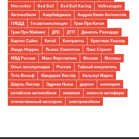
Mercedes
Red Bull
Red Bull Racing
Volkswagen
Автомобили
Азербайджана
Андреа Кими Антонелли
ГИБДД
Госавтоинспекции
Гран При Китая
Гран При Майами
ДПС
ДТП
Даниэль Риккардо
Карлос Сайнс
Китай
Контракты
Кристиан Хорнер
Ландо Норрис
Льюис Хэмилтон
Лэнс Стролл
МВД России
Макс Ферстаппен
Москве
Москвы
Опыт эксплуатации
Россия
Тайный покупатель
Тото Вольф
Фредерик Вассёр
Хельмут Марко
Шарль Леклер
Эдриан Ньюи
дороги
иномарки
китайские автомобили
новинки
новости автофирм
отечественный автопром
электромобили