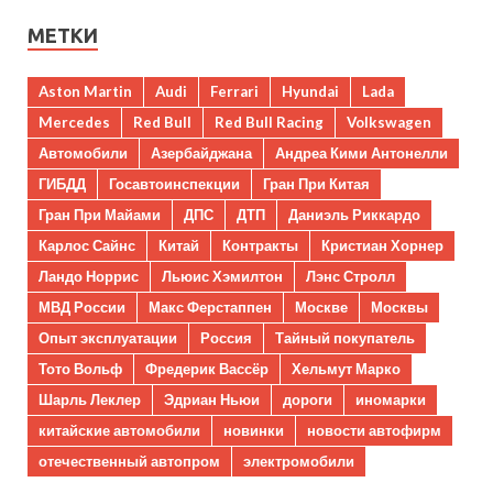
МЕТКИ
Aston Martin
Audi
Ferrari
Hyundai
Lada
Mercedes
Red Bull
Red Bull Racing
Volkswagen
Автомобили
Азербайджана
Андреа Кими Антонелли
ГИБДД
Госавтоинспекции
Гран При Китая
Гран При Майами
ДПС
ДТП
Даниэль Риккардо
Карлос Сайнс
Китай
Контракты
Кристиан Хорнер
Ландо Норрис
Льюис Хэмилтон
Лэнс Стролл
МВД России
Макс Ферстаппен
Москве
Москвы
Опыт эксплуатации
Россия
Тайный покупатель
Тото Вольф
Фредерик Вассёр
Хельмут Марко
Шарль Леклер
Эдриан Ньюи
дороги
иномарки
китайские автомобили
новинки
новости автофирм
отечественный автопром
электромобили