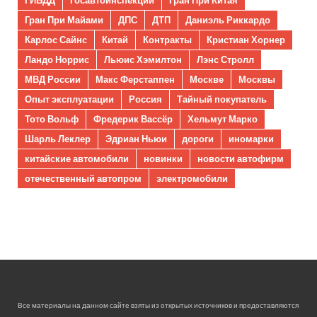
Гран При Майами
ДПС
ДТП
Даниэль Риккардо
Карлос Сайнс
Китай
Контракты
Кристиан Хорнер
Ландо Норрис
Льюис Хэмилтон
Лэнс Стролл
МВД России
Макс Ферстаппен
Москве
Москвы
Опыт эксплуатации
Россия
Тайный покупатель
Тото Вольф
Фредерик Вассёр
Хельмут Марко
Шарль Леклер
Эдриан Ньюи
дороги
иномарки
китайские автомобили
новинки
новости автофирм
отечественный автопром
электромобили
Все материалы на данном сайте взяты из открытых источников и предоставляются