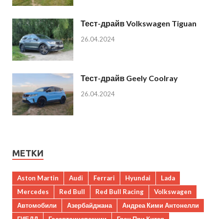
Тест-драйв Volkswagen Tiguan
26.04.2024
Тест-драйв Geely Coolray
26.04.2024
МЕТКИ
Aston Martin
Audi
Ferrari
Hyundai
Lada
Mercedes
Red Bull
Red Bull Racing
Volkswagen
Автомобили
Азербайджана
Андреа Кими Антонелли
ГИБДД
Госавтоинспекции
Гран При Китая