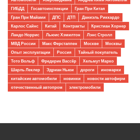
ГИБДД
Госавтоинспекции
Гран При Китая
Гран При Майами
ДПС
ДТП
Даниэль Риккардо
Карлос Сайнс
Китай
Контракты
Кристиан Хорнер
Ландо Норрис
Льюис Хэмилтон
Лэнс Стролл
МВД России
Макс Ферстаппен
Москве
Москвы
Опыт эксплуатации
Россия
Тайный покупатель
Тото Вольф
Фредерик Вассёр
Хельмут Марко
Шарль Леклер
Эдриан Ньюи
дороги
иномарки
китайские автомобили
новинки
новости автофирм
отечественный автопром
электромобили