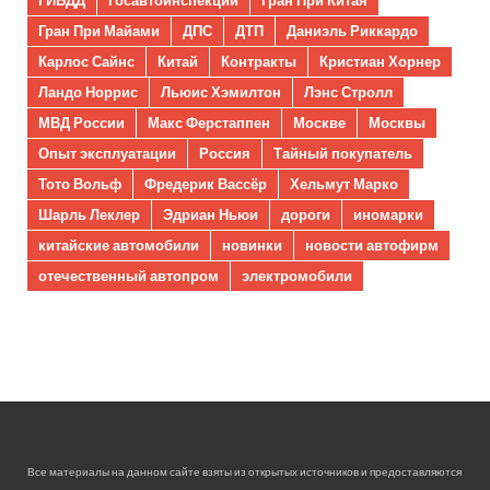
Гран При Майами
ДПС
ДТП
Даниэль Риккардо
Карлос Сайнс
Китай
Контракты
Кристиан Хорнер
Ландо Норрис
Льюис Хэмилтон
Лэнс Стролл
МВД России
Макс Ферстаппен
Москве
Москвы
Опыт эксплуатации
Россия
Тайный покупатель
Тото Вольф
Фредерик Вассёр
Хельмут Марко
Шарль Леклер
Эдриан Ньюи
дороги
иномарки
китайские автомобили
новинки
новости автофирм
отечественный автопром
электромобили
Все материалы на данном сайте взяты из открытых источников и предоставляются