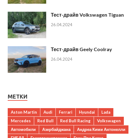
Тест-драйв Volkswagen Tiguan
26.04.2024
Тест-драйв Geely Coolray
26.04.2024
МЕТКИ
Aston Martin
Audi
Ferrari
Hyundai
Lada
Mercedes
Red Bull
Red Bull Racing
Volkswagen
Автомобили
Азербайджана
Андреа Кими Антонелли
ГИБДД
Госавтоинспекции
Гран При Китая