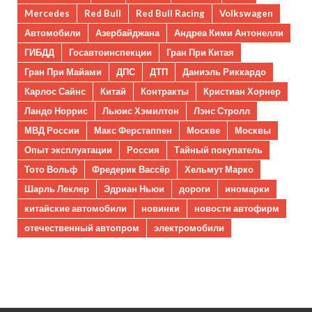
Mercedes
Red Bull
Red Bull Racing
Volkswagen
Автомобили
Азербайджана
Андреа Кими Антонелли
ГИБДД
Госавтоинспекции
Гран При Китая
Гран При Майами
ДПС
ДТП
Даниэль Риккардо
Карлос Сайнс
Китай
Контракты
Кристиан Хорнер
Ландо Норрис
Льюис Хэмилтон
Лэнс Стролл
МВД России
Макс Ферстаппен
Москве
Москвы
Опыт эксплуатации
Россия
Тайный покупатель
Тото Вольф
Фредерик Вассёр
Хельмут Марко
Шарль Леклер
Эдриан Ньюи
дороги
иномарки
китайские автомобили
новинки
новости автофирм
отечественный автопром
электромобили