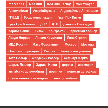
Mercedes
Red Bull
Red Bull Racing
Volkswagen
Автомобили
Азербайджана
Андреа Кими Антонелли
ГИБДД
Госавтоинспекции
Гран При Китая
Гран При Майами
ДПС
ДТП
Даниэль Риккардо
Карлос Сайнс
Китай
Контракты
Кристиан Хорнер
Ландо Норрис
Льюис Хэмилтон
Лэнс Стролл
МВД России
Макс Ферстаппен
Москве
Москвы
Опыт эксплуатации
Россия
Тайный покупатель
Тото Вольф
Фредерик Вассёр
Хельмут Марко
Шарль Леклер
Эдриан Ньюи
дороги
иномарки
китайские автомобили
новинки
новости автофирм
отечественный автопром
электромобили