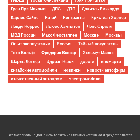
Гран При Майами
ДПС
ДТП
Даниэль Риккардо
Карлос Сайнс
Китай
Контракты
Кристиан Хорнер
Ландо Норрис
Льюис Хэмилтон
Лэнс Стролл
МВД России
Макс Ферстаппен
Москве
Москвы
Опыт эксплуатации
Россия
Тайный покупатель
Тото Вольф
Фредерик Вассёр
Хельмут Марко
Шарль Леклер
Эдриан Ньюи
дороги
иномарки
китайские автомобили
новинки
новости автофирм
отечественный автопром
электромобили
Все материалы на данном сайте взяты из открытых источников и предоставляются