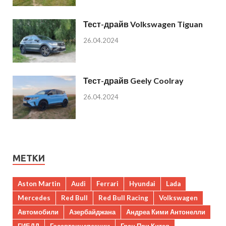
Тест-драйв Volkswagen Tiguan
26.04.2024
Тест-драйв Geely Coolray
26.04.2024
МЕТКИ
Aston Martin
Audi
Ferrari
Hyundai
Lada
Mercedes
Red Bull
Red Bull Racing
Volkswagen
Автомобили
Азербайджана
Андреа Кими Антонелли
ГИБДД
Госавтоинспекции
Гран При Китая