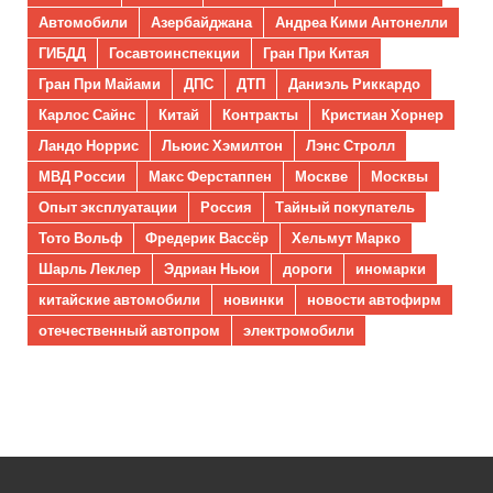
Автомобили
Азербайджана
Андреа Кими Антонелли
ГИБДД
Госавтоинспекции
Гран При Китая
Гран При Майами
ДПС
ДТП
Даниэль Риккардо
Карлос Сайнс
Китай
Контракты
Кристиан Хорнер
Ландо Норрис
Льюис Хэмилтон
Лэнс Стролл
МВД России
Макс Ферстаппен
Москве
Москвы
Опыт эксплуатации
Россия
Тайный покупатель
Тото Вольф
Фредерик Вассёр
Хельмут Марко
Шарль Леклер
Эдриан Ньюи
дороги
иномарки
китайские автомобили
новинки
новости автофирм
отечественный автопром
электромобили