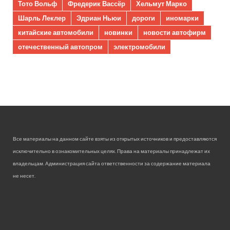
Тото Вольф
Фредерик Вассёр
Хельмут Марко
Шарль Леклер
Эдриан Ньюи
дороги
иномарки
китайские автомобили
новинки
новости автофирм
отечественный автопром
электромобили
Все материалы на данном сайте взяты из открытых источников и предоставляются
исключительно в ознакомительных целях. Права на материалы принадлежат их
владельцам. Администрация сайта ответственности за содержание материала
не несет.