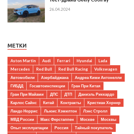
26.04.2024
МЕТКИ
Aston Martin
Audi
Ferrari
Hyundai
Lada
Mercedes
Red Bull
Red Bull Racing
Volkswagen
Автомобили
Азербайджана
Андреа Кими Антонелли
ГИБДД
Госавтоинспекции
Гран При Китая
Гран При Майами
ДПС
ДТП
Даниэль Риккардо
Карлос Сайнс
Китай
Контракты
Кристиан Хорнер
Ландо Норрис
Льюис Хэмилтон
Лэнс Стролл
МВД России
Макс Ферстаппен
Москве
Москвы
Опыт эксплуатации
Россия
Тайный покупатель