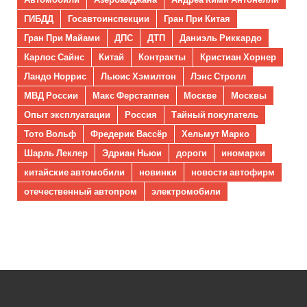
ГИБДД
Госавтоинспекции
Гран При Китая
Гран При Майами
ДПС
ДТП
Даниэль Риккардо
Карлос Сайнс
Китай
Контракты
Кристиан Хорнер
Ландо Норрис
Льюис Хэмилтон
Лэнс Стролл
МВД России
Макс Ферстаппен
Москве
Москвы
Опыт эксплуатации
Россия
Тайный покупатель
Тото Вольф
Фредерик Вассёр
Хельмут Марко
Шарль Леклер
Эдриан Ньюи
дороги
иномарки
китайские автомобили
новинки
новости автофирм
отечественный автопром
электромобили