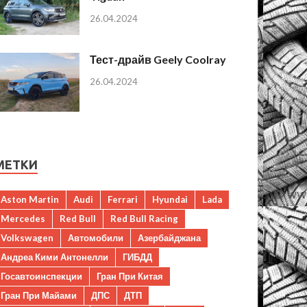
26.04.2024
Тест-драйв Geely Coolray
26.04.2024
МЕТКИ
Aston Martin
Audi
Ferrari
Hyundai
Lada
Mercedes
Red Bull
Red Bull Racing
Volkswagen
Автомобили
Азербайджана
Андреа Кими Антонелли
ГИБДД
Госавтоинспекции
Гран При Китая
Гран При Майами
ДПС
ДТП