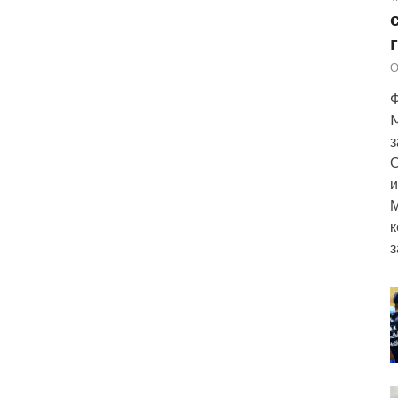
О
Ф
M
з
О
и
М
к
з