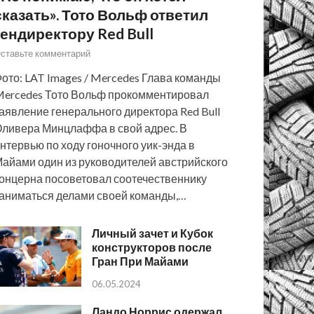
сказать». Тото Вольф ответил
гендиректору Red Bull
ставьте комментарий
ото: LAT Images / Mercedes Глава команды
ercedes Тото Вольф прокомментировал
аявление генерального директора Red Bull
ливера Минцлаффа в свой адрес. В
нтервью по ходу гоночного уик-энда в
айами один из руководителей австрийского
онцерна посоветовал соотечественнику
аниматься делами своей команды,…
Личный зачет и Кубок
конструкторов после
Гран При Майами
06.05.2024
Ландо Норрис одержал