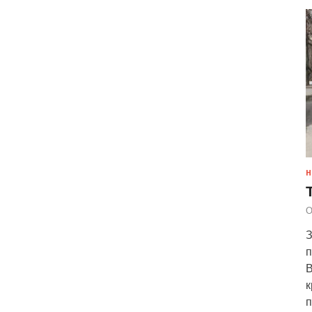
Н
О
З
п
В
к
п