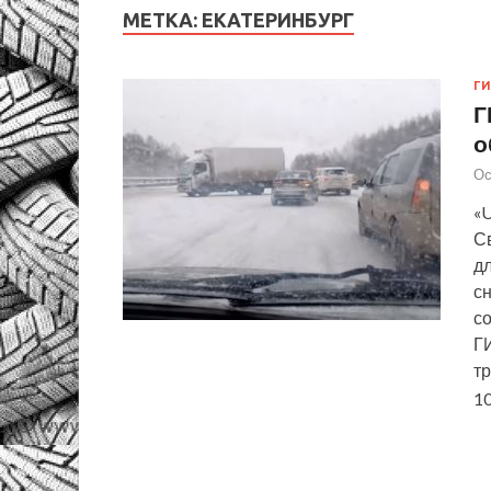
МЕТКА:
ЕКАТЕРИНБУРГ
Г
Г
о
Ос
«U
С
дл
сн
с
Г
т
1