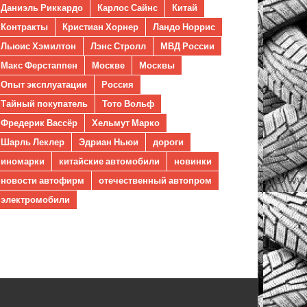
Даниэль Риккардо
Карлос Сайнс
Китай
Контракты
Кристиан Хорнер
Ландо Норрис
Льюис Хэмилтон
Лэнс Стролл
МВД России
Макс Ферстаппен
Москве
Москвы
Опыт эксплуатации
Россия
Тайный покупатель
Тото Вольф
Фредерик Вассёр
Хельмут Марко
Шарль Леклер
Эдриан Ньюи
дороги
иномарки
китайские автомобили
новинки
новости автофирм
отечественный автопром
электромобили