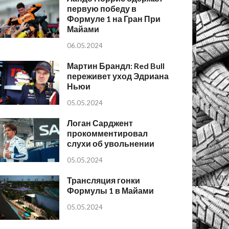
первую победу в
Формуле 1 на Гран При
Майами
06.05.2024
Мартин Брандл: Red Bull
переживет уход Эдриана
Ньюи
05.05.2024
Логан Сарджент
прокомментировал
слухи об увольнении
05.05.2024
Трансляция гонки
Формулы 1 в Майами
05.05.2024