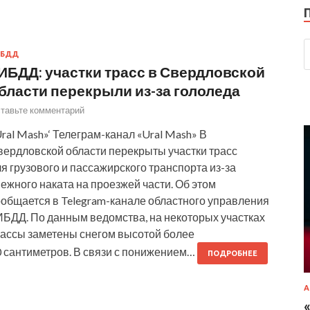
ИБДД
ИБДД: участки трасс в Свердловской
бласти перекрыли из-за гололеда
тавьте комментарий
ral Mash»‘ Телеграм-канал «Ural Mash» В
вердловской области перекрыты участки трасс
я грузового и пассажирского транспорта из-за
ежного наката на проезжей части. Об этом
ообщается в Telegram-канале областного управления
ИБДД. По данным ведомства, на некоторых участках
рассы заметены снегом высотой более
0 сантиметров. В связи с понижением…
ПОДРОБНЕЕ
А