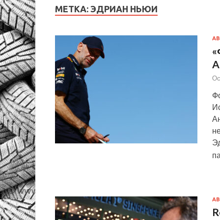
МЕТКА:
ЭДРИАН НЬЮИ
АВ
«
A
Ос
Фо
И
Ан
н
Эд
па
АВ
R