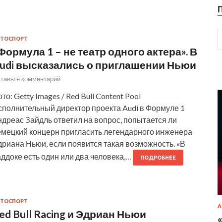
ТОСПОРТ
Формула 1 – не театр одного актера». В
udi высказались о приглашении Ньюи
тавьте комментарий
то: Getty Images / Red Bull Content Pool
сполнительный директор проекта Audi в Формуле 1
дреас Зайдль ответил на вопрос, попытается ли
емецкий концерн пригласить легендарного инженера
риана Ньюи, если появится такая возможность. «В
ддоке есть один или два человека,…
ПОДРОБНЕЕ
ТОСПОРТ
А
ed Bull Racing и Эдриан Ньюи