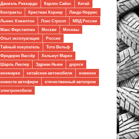
Даниэль Риккардо
Карлос Сайнс
Китай
Контракты
Кристиан Хорнер
Ландо Норрис
Льюис Хэмилтон
Лэнс Стролл
МВД России
Макс Ферстаппен
Москве
Москвы
Опыт эксплуатации
Россия
Тайный покупатель
Тото Вольф
Фредерик Вассёр
Хельмут Марко
Шарль Леклер
Эдриан Ньюи
дороги
иномарки
китайские автомобили
новинки
новости автофирм
отечественный автопром
электромобили