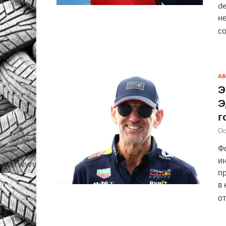
de
н
с
АВ
Э
Э
г
Ос
Фо
ин
пр
в 
о