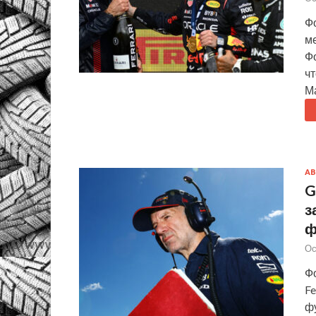
Фо
ме
Ф
чт
М
АВ
G
з
ф
Ос
Фо
Fe
фу