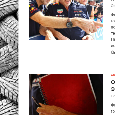
Ос
Фо
г
п
те
Н
ис
б
АВ
О
Э
Ос
Фо
г