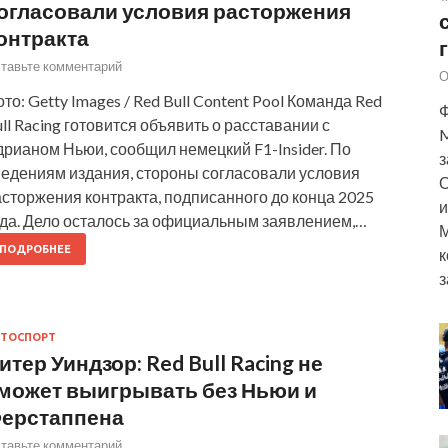
огласовали условия расторжения
онтракта
тавьте комментарий
О
то: Getty Images / Red Bull Content Pool Команда Red
Ф
ll Racing готовится объявить о расставании с
M
рианом Ньюи, сообщил немецкий F1-Insider. По
з
ведениям издания, стороны согласовали условия
О
сторжения контракта, подписанного до конца 2025
и
ода. Дело осталось за официальным заявлением,…
М
ПОДРОБНЕЕ
к
з
ТОСПОРТ
итер Уиндзор: Red Bull Racing не
может выигрывать без Ньюи и
ерстаппена
тавьте комментарий