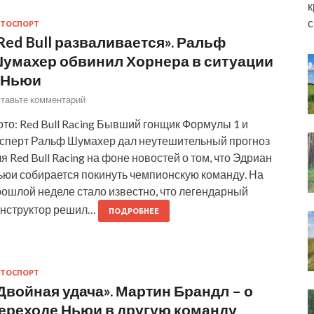
к
с
ТОСПОРТ
Red Bull разваливается». Ральф
умахер обвинил Хорнера в ситуации
 Ньюи
тавьте комментарий
то: Red Bull Racing Бывший гонщик Формулы 1 и
ксперт Ральф Шумахер дал неутешительный прогноз
я Red Bull Racing на фоне новостей о том, что Эдриан
ьюи собирается покинуть чемпионскую команду. На
рошлой неделе стало известно, что легендарный
онструктор решил…
ПОДРОБНЕЕ
ТОСПОРТ
Двойная удача». Мартин Брандл – о
ереходе Ньюи в другую команду