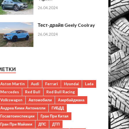
26.04.2024
Тест-драйв Geely Coolray
26.04.2024
МЕТКИ
Aston Martin
Audi
Ferrari
Hyundai
Lada
Mercedes
Red Bull
Red Bull Racing
Volkswagen
Автомобили
Азербайджана
Андреа Кими Антонелли
ГИБДД
Госавтоинспекции
Гран При Китая
Гран При Майами
ДПС
ДТП