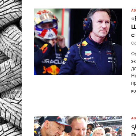
АВ
«
Ш
с
Ос
Фо
э
дл
Н
п
к
АВ
«
п