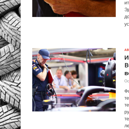
и
Эд
до
у
АВ
И
B
в
Ос
Фо
те
те
р
т
л