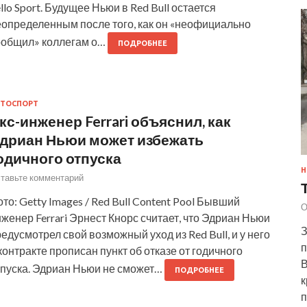
llo Sport. Будущее Ньюи в Red Bull остается
еопределенным после того, как он «неофициально
ообщил» коллегам о…
ПОДРОБНЕЕ
ТОСПОРТ
кс-инженер Ferrari объяснил, как
дриан Ньюи может избежать
одичного отпуска
Н
тавьте комментарий
то: Getty Images / Red Bull Content Pool Бывший
О
женер Ferrari Эрнест Кнорс считает, что Эдриан Ньюи
З
едусмотрел свой возможный уход из Red Bull, и у него
п
контракте прописан пункт об отказе от годичного
В
тпуска. Эдриан Ньюи не сможет…
ПОДРОБНЕЕ
к
п