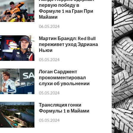
первую победу в
Формуле 1 на Гран При
Майами
06.05.2024
Мартин Брандл: Red Bull
переживет уход Эдриана
Ньюи
05.05.2024
Логан Сарджент
прокомментировал
слухи об увольнении
05.05.2024
Трансляция гонки
Формулы 1 в Майами
05.05.2024