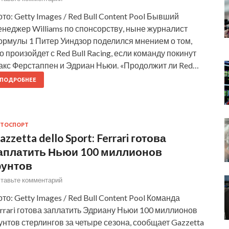
то: Getty Images / Red Bull Content Pool Бывший
неджер Williams по спонсорству, ныне журналист
ормулы 1 Питер Уиндзор поделился мнением о том,
о произойдет с Red Bull Racing, если команду покинут
акс Ферстаппен и Эдриан Ньюи. «Продолжит ли Red…
ПОДРОБНЕЕ
ТОСПОРТ
azzetta dello Sport: Ferrari готова
аплатить Ньюи 100 миллионов
унтов
тавьте комментарий
то: Getty Images / Red Bull Content Pool Команда
rrari готова заплатить Эдриану Ньюи 100 миллионов
нтов стерлингов за четыре сезона, сообщает Gazzetta