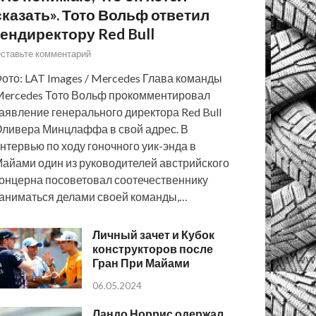
сказать». Тото Вольф ответил
гендиректору Red Bull
ставьте комментарий
ото: LAT Images / Mercedes Глава команды
ercedes Тото Вольф прокомментировал
аявление генерального директора Red Bull
ливера Минцлаффа в свой адрес. В
нтервью по ходу гоночного уик-энда в
айами один из руководителей австрийского
онцерна посоветовал соотечественнику
аниматься делами своей команды,…
Личный зачет и Кубок
конструкторов после
Гран При Майами
06.05.2024
Ландо Норрис одержал