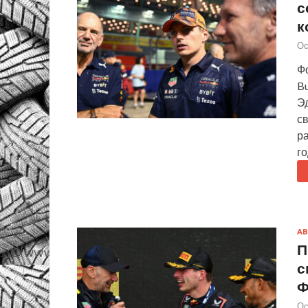
с
к
Ос
Фо
Bu
Эд
с
ра
г
АВ
П
с
Ф
Ос