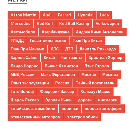
Aston Martin
Audi
Ferrari
Hyundai
Lada
Mercedes
Red Bull
Red Bull Racing
Volkswagen
Автомобили
Азербайджана
Андреа Кими Антонелли
ГИБДД
Госавтоинспекции
Гран При Китая
Гран При Майами
ДПС
ДТП
Даниэль Риккардо
Карлос Сайнс
Китай
Контракты
Кристиан Хорнер
Ландо Норрис
Льюис Хэмилтон
Лэнс Стролл
МВД России
Макс Ферстаппен
Москве
Москвы
Опыт эксплуатации
Россия
Тайный покупатель
Тото Вольф
Фредерик Вассёр
Хельмут Марко
Шарль Леклер
Эдриан Ньюи
дороги
иномарки
китайские автомобили
новинки
новости автофирм
отечественный автопром
электромобили