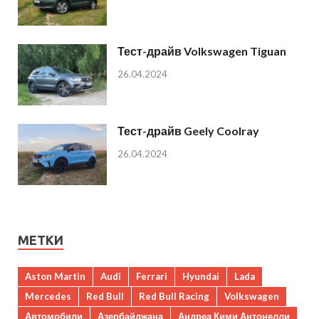
Тест-драйв Volkswagen Tiguan
26.04.2024
Тест-драйв Geely Coolray
26.04.2024
МЕТКИ
Aston Martin
Audi
Ferrari
Hyundai
Lada
Mercedes
Red Bull
Red Bull Racing
Volkswagen
Автомобили
Азербайджана
Андреа Кими Антонелли