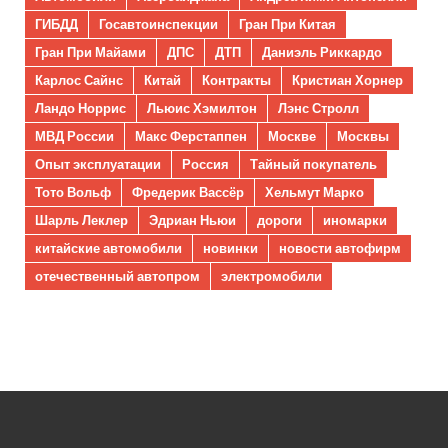
ГИБДД
Госавтоинспекции
Гран При Китая
Гран При Майами
ДПС
ДТП
Даниэль Риккардо
Карлос Сайнс
Китай
Контракты
Кристиан Хорнер
Ландо Норрис
Льюис Хэмилтон
Лэнс Стролл
МВД России
Макс Ферстаппен
Москве
Москвы
Опыт эксплуатации
Россия
Тайный покупатель
Тото Вольф
Фредерик Вассёр
Хельмут Марко
Шарль Леклер
Эдриан Ньюи
дороги
иномарки
китайские автомобили
новинки
новости автофирм
отечественный автопром
электромобили