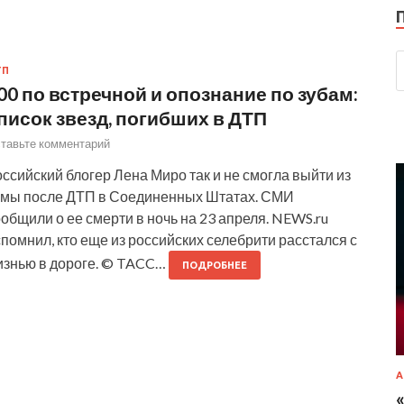
ТП
00 по встречной и опознание по зубам:
писок звезд, погибших в ДТП
тавьте комментарий
ссийский блогер Лена Миро так и не смогла выйти из
омы после ДТП в Соединенных Штатах. СМИ
общили о ее смерти в ночь на 23 апреля. NEWS.ru
помнил, кто еще из российских селебрити расстался с
изнью в дороге. © TACC…
ПОДРОБНЕЕ
А