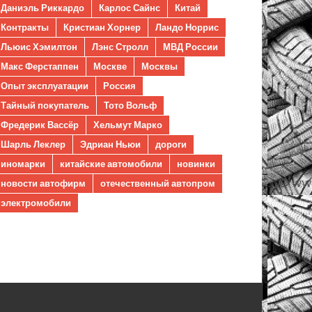
Даниэль Риккардо
Карлос Сайнс
Китай
Контракты
Кристиан Хорнер
Ландо Норрис
Льюис Хэмилтон
Лэнс Стролл
МВД России
Макс Ферстаппен
Москве
Москвы
Опыт эксплуатации
Россия
Тайный покупатель
Тото Вольф
Фредерик Вассёр
Хельмут Марко
Шарль Леклер
Эдриан Ньюи
дороги
иномарки
китайские автомобили
новинки
новости автофирм
отечественный автопром
электромобили