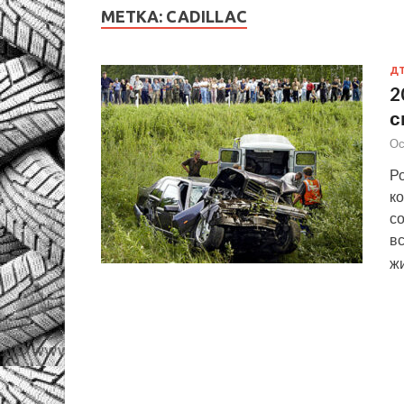
МЕТКА:
CADILLAC
Д
2
с
Ос
Ро
к
со
вс
ж