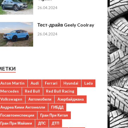
26.04.2024
Тест-драйв Geely Coolray
26.04.2024
МЕТКИ
Aston Martin
Audi
Ferrari
Hyundai
Lada
Mercedes
Red Bull
Red Bull Racing
Volkswagen
Автомобили
Азербайджана
Андреа Кими Антонелли
ГИБДД
Госавтоинспекции
Гран При Китая
Гран При Майами
ДПС
ДТП