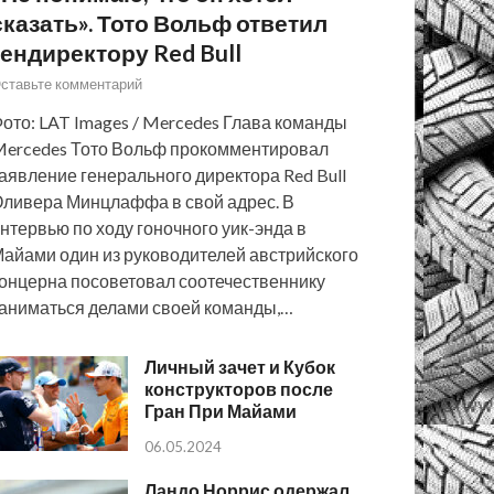
сказать». Тото Вольф ответил
гендиректору Red Bull
ставьте комментарий
ото: LAT Images / Mercedes Глава команды
ercedes Тото Вольф прокомментировал
аявление генерального директора Red Bull
ливера Минцлаффа в свой адрес. В
нтервью по ходу гоночного уик-энда в
айами один из руководителей австрийского
онцерна посоветовал соотечественнику
аниматься делами своей команды,…
Личный зачет и Кубок
конструкторов после
Гран При Майами
06.05.2024
Ландо Норрис одержал