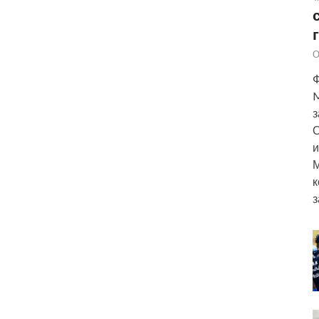
О
Ф
M
з
О
и
М
к
з