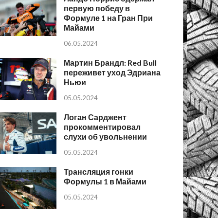
первую победу в
Формуле 1 на Гран При
Майами
06.05.2024
Мартин Брандл: Red Bull
переживет уход Эдриана
Ньюи
05.05.2024
Логан Сарджент
прокомментировал
слухи об увольнении
05.05.2024
Трансляция гонки
Формулы 1 в Майами
05.05.2024