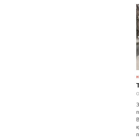
Н
О
З
п
В
к
п