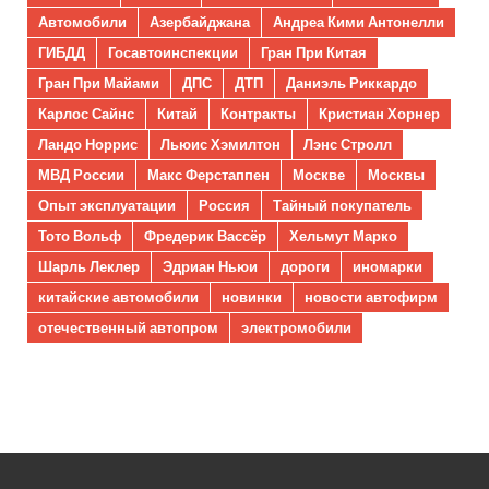
Автомобили
Азербайджана
Андреа Кими Антонелли
ГИБДД
Госавтоинспекции
Гран При Китая
Гран При Майами
ДПС
ДТП
Даниэль Риккардо
Карлос Сайнс
Китай
Контракты
Кристиан Хорнер
Ландо Норрис
Льюис Хэмилтон
Лэнс Стролл
МВД России
Макс Ферстаппен
Москве
Москвы
Опыт эксплуатации
Россия
Тайный покупатель
Тото Вольф
Фредерик Вассёр
Хельмут Марко
Шарль Леклер
Эдриан Ньюи
дороги
иномарки
китайские автомобили
новинки
новости автофирм
отечественный автопром
электромобили