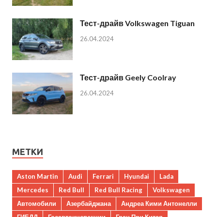
Тест-драйв Volkswagen Tiguan
26.04.2024
Тест-драйв Geely Coolray
26.04.2024
МЕТКИ
Aston Martin
Audi
Ferrari
Hyundai
Lada
Mercedes
Red Bull
Red Bull Racing
Volkswagen
Автомобили
Азербайджана
Андреа Кими Антонелли
ГИБДД
Госавтоинспекции
Гран При Китая