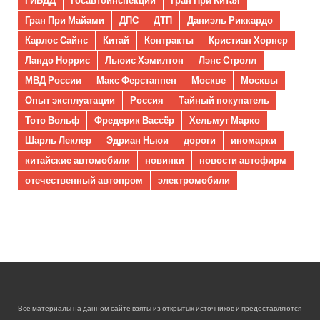
Гран При Майами
ДПС
ДТП
Даниэль Риккардо
Карлос Сайнс
Китай
Контракты
Кристиан Хорнер
Ландо Норрис
Льюис Хэмилтон
Лэнс Стролл
МВД России
Макс Ферстаппен
Москве
Москвы
Опыт эксплуатации
Россия
Тайный покупатель
Тото Вольф
Фредерик Вассёр
Хельмут Марко
Шарль Леклер
Эдриан Ньюи
дороги
иномарки
китайские автомобили
новинки
новости автофирм
отечественный автопром
электромобили
Все материалы на данном сайте взяты из открытых источников и предоставляются