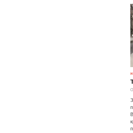
Н
О
З
п
В
к
п