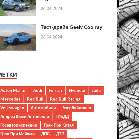
26.04.2024
Тест-драйв Geely Coolray
26.04.2024
МЕТКИ
Aston Martin
Audi
Ferrari
Hyundai
Lada
Mercedes
Red Bull
Red Bull Racing
Volkswagen
Автомобили
Азербайджана
Андреа Кими Антонелли
ГИБДД
Госавтоинспекции
Гран При Китая
Гран При Майами
ДПС
ДТП