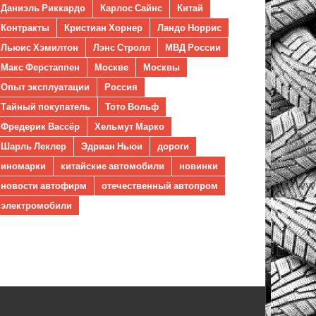
Даниэль Риккардо
Карлос Сайнс
Китай
Контракты
Кристиан Хорнер
Ландо Норрис
Льюис Хэмилтон
Лэнс Стролл
МВД России
Макс Ферстаппен
Москве
Москвы
Опыт эксплуатации
Россия
Тайный покупатель
Тото Вольф
Фредерик Вассёр
Хельмут Марко
Шарль Леклер
Эдриан Ньюи
дороги
иномарки
китайские автомобили
новинки
новости автофирм
отечественный автопром
электромобили