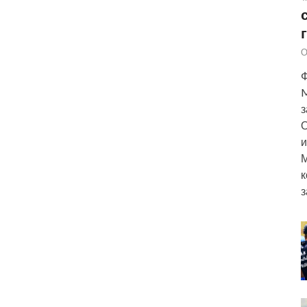
О
Ф
M
з
О
и
М
к
з