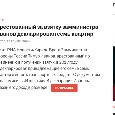
ВТО
рестованный за взятку замминистра
ванов декларировал семь квартир
тавьте комментарий
ото: РИА Новости/Кирилл Брага Замминистра
бороны России Тимур Иванов, арестованный по
винению в получении взятки, в 2019 году
адекларировал принадлежащие его семье семь
артир и девять транспортных средств. С документом
знакомились «Известия». В декларации Иванова
азан его доход в размере…
ПОДРОБНЕЕ
А