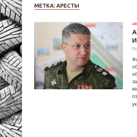
МЕТКА:
АРЕСТЫ
А
А
И
Ос
Ф
о
об
з
кв
о
ук