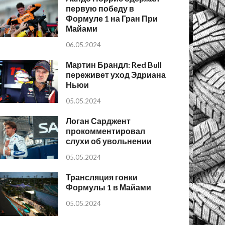
первую победу в
Формуле 1 на Гран При
Майами
06.05.2024
Мартин Брандл: Red Bull
переживет уход Эдриана
Ньюи
05.05.2024
Логан Сарджент
прокомментировал
слухи об увольнении
05.05.2024
Трансляция гонки
Формулы 1 в Майами
05.05.2024