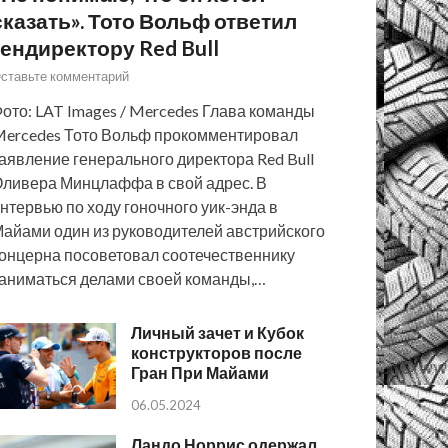
сказать». Тото Вольф ответил
гендиректору Red Bull
ставьте комментарий
ото: LAT Images / Mercedes Глава команды
ercedes Тото Вольф прокомментировал
аявление генерального директора Red Bull
ливера Минцлаффа в свой адрес. В
нтервью по ходу гоночного уик-энда в
айами один из руководителей австрийского
онцерна посоветовал соотечественнику
аниматься делами своей команды,…
Личный зачет и Кубок
конструкторов после
Гран При Майами
06.05.2024
Ландо Норрис одержал