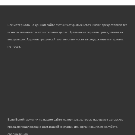
Все материалы на данном сайте взяты из открытых источников и предоставляются
исключительно в ознакомительных целях. Права на материалы принадлежат их
владельцам. Администрация сайта ответственности за содержание материала
не несет.
Если Вы обнаружили на нашем сайте материалы, которые нарушают авторские
права, принадлежащие Вам, Вашей компании или организации, пожалуйста,
сообщите нам.