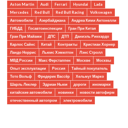
Aston Martin
Audi
Ferrari
Hyundai
Lada
Mercedes
Red Bull
Red Bull Racing
Volkswagen
Автомобили
Азербайджана
Андреа Кими Антонелли
ГИБДД
Госавтоинспекции
Гран При Китая
Гран При Майами
ДПС
ДТП
Даниэль Риккардо
Карлос Сайнс
Китай
Контракты
Кристиан Хорнер
Ландо Норрис
Льюис Хэмилтон
Лэнс Стролл
МВД России
Макс Ферстаппен
Москве
Москвы
Опыт эксплуатации
Россия
Тайный покупатель
Тото Вольф
Фредерик Вассёр
Хельмут Марко
Шарль Леклер
Эдриан Ньюи
дороги
иномарки
китайские автомобили
новинки
новости автофирм
отечественный автопром
электромобили